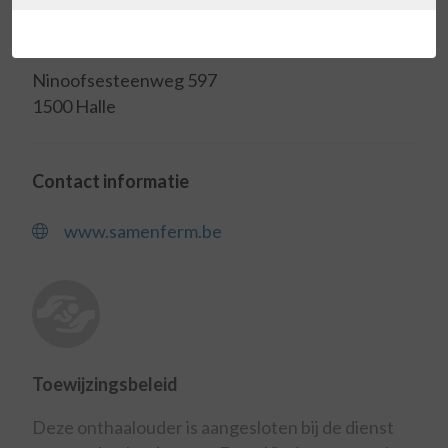
Adres
Ninoofsesteenweg 597
1500 Halle
Contact informatie
www.samenferm.be
Toewijzingsbeleid
Deze onthaalouder is aangesloten bij de dienst