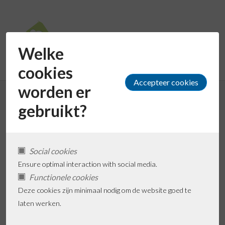
Welke
cookies
worden er
Terug naar de zoekresultaten
gebruikt?
Daxa Patel (via Ferm
Kinderopvang)
Social cookies
Ensure optimal interaction with social media.
Functionele cookies
Deze cookies zijn minimaal nodig om de website goed te
Favoriet toevoegen
laten werken.